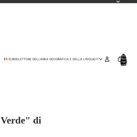
Totale
articoli
EUR
SELETTORE DELL'AREA GEOGRAFICA E DELLA LINGUA
/
IT
nel
carrello:
0
 Verde" di