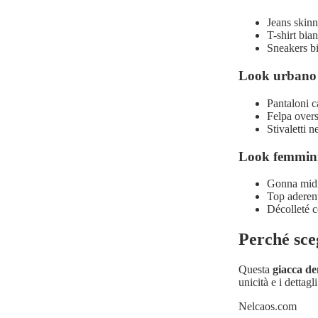
Jeans skinn
T-shirt bia
Sneakers bi
Look urbano
Pantaloni c
Felpa overs
Stivaletti n
Look femmini
Gonna midi 
Top aderent
Décolleté c
Perché sce
Questa
giacca d
unicità e i dettagl
Nelcaos.com