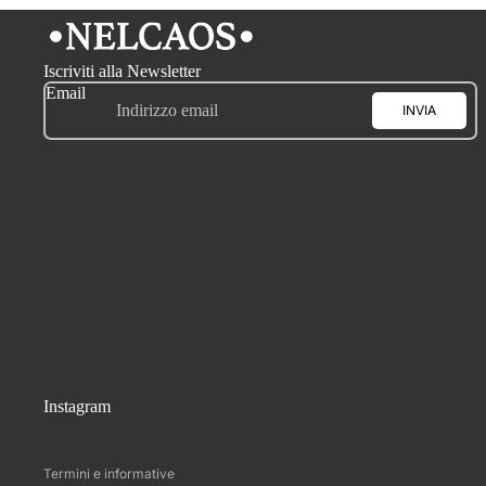
Iscriviti alla Newsletter
Email
INVIA
Informativa sui rimborsi
Informativa sulla privacy
Termini e condizioni del servizio
Informativa sulle spedizioni
Instagram
Informativa legale
Recapiti
Termini e informative