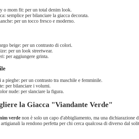
y o mom fit: per un total denim look.
nca: semplice per bilanciare la giacca decorata.
anche: per un tocco fresco e moderno.
argo beige: per un contrasto di colori.
ize: per un look streetwear.
eri: per aggiungere grinta.
le
a pieghe: per un contrasto tra maschile e femminile.
e: per bilanciare i volumi.
olor nude: per slanciare la figura.
gliere la Giacca "Viandante Verde"
enim verde
non è solo un capo d'abbigliamento, ma una dichiarazione di 
i artigianali la rendono perfetta per chi cerca qualcosa di diverso dal soli